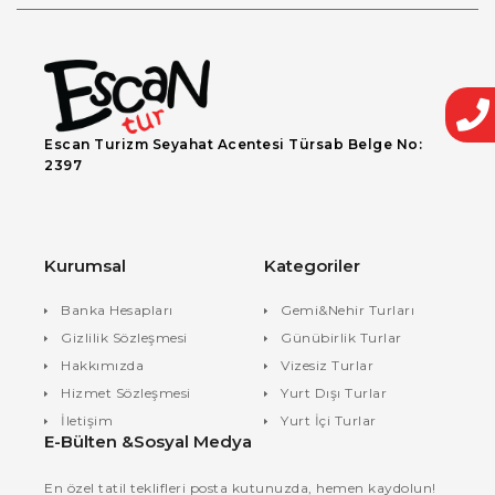
Escan Turizm Seyahat Acentesi Türsab Belge No:
2397
Kurumsal
Kategoriler
Banka Hesapları
Gemi&Nehir Turları
Gizlilik Sözleşmesi
Günübirlik Turlar
Hakkımızda
Vizesiz Turlar
Hizmet Sözleşmesi
Yurt Dışı Turlar
İletişim
Yurt İçi Turlar
E-Bülten &Sosyal Medya
En özel tatil teklifleri posta kutunuzda, hemen kaydolun!