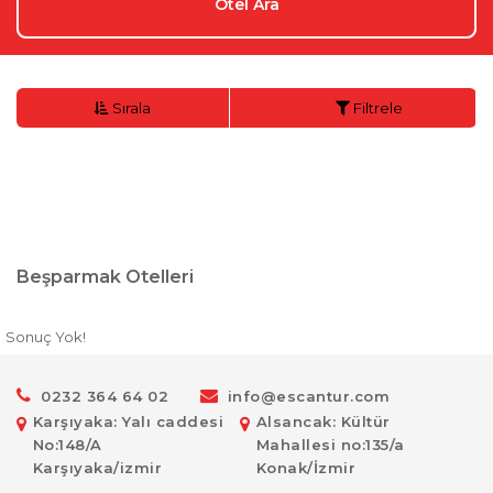
Otel Ara
Sırala
Filtrele
Beşparmak Otelleri
Sonuç Yok!
0232 364 64 02
info@escantur.com
Karşıyaka: Yalı caddesi
Alsancak: Kültür
No:148/A
Mahallesi no:135/a
Karşıyaka/izmir
Konak/İzmir