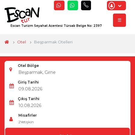
☰
Escan Turizm Seyahat Acentesi Türsab Belge No: 2397
Otel
Beşparmak Otelleri
Otel Bölge
Giriş Tarihi
Çıkış Tarihi
Misafirler
2
Yetişkin